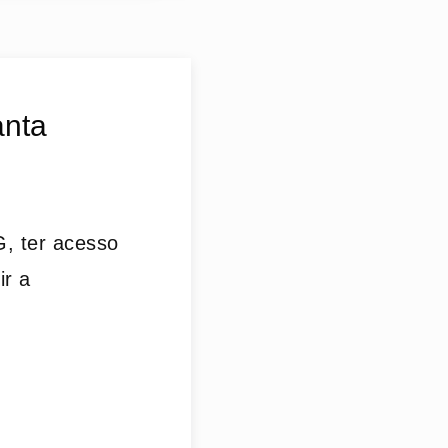
anta
, ter acesso
ir a