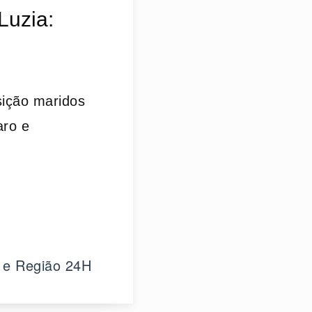
Luzia:
sição maridos
aro e
 e Região 24H