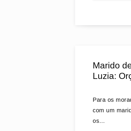
Marido de
Luzia: Or
Para os morad
com um marido
os…