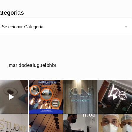
ategorias
maridodealuguelbhbr