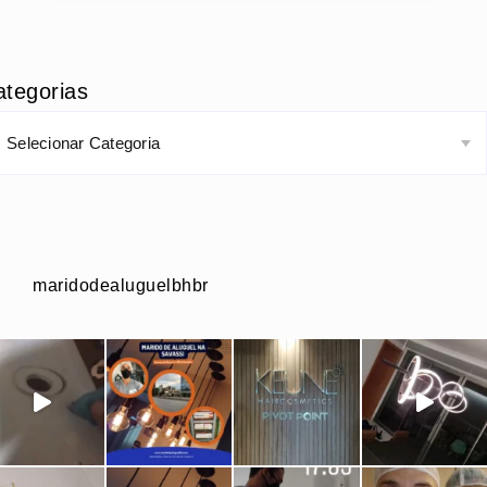
ategorias
maridodealuguelbhbr