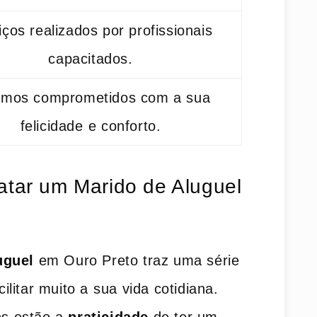
iços realizados por profissionais⁣
capacitados.
amos comprometidos com a sua
felicidade ⁣e conforto.
atar um Marido de Aluguel
uguel
em Ouro Preto traz uma série
itar muito a ⁤sua vida cotidiana.‍
ios estão a
praticidade
‍de ter um⁢