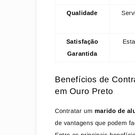
Qualidade
Serv
Satisfação
Est
Garantida
Benefícios de Contr
‍em Ouro Preto
Contratar um
marido de al
de vantagens que podem facil
Entre os principais benefíc