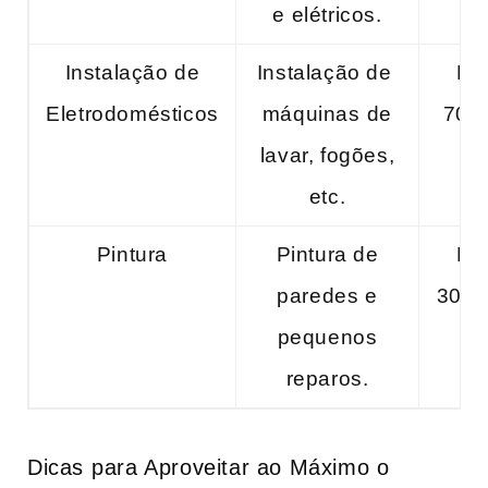
e​ elétricos.
Instalação de
Instalação de ​
R$
Eletrodomésticos
máquinas ⁢de
‍70,
lavar, fogões,
etc.
Pintura
Pintura‌ de
R$
paredes e
300,
pequenos‍
reparos.
Dicas⁢ para Aproveitar ao ‍Máximo o