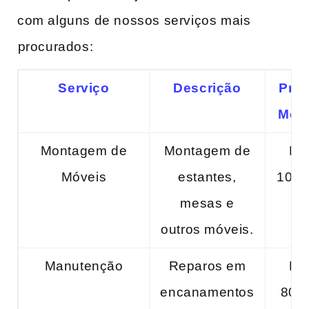
com alguns de‍ nossos serviços mais
⁤procurados:
Serviço
Descrição
Pre
Méd
Montagem de
Montagem de
R$
Móveis
‌estantes,‍
⁣100,
mesas e
outros ​móveis.
Manutenção
Reparos em
R$
encanamentos
80,