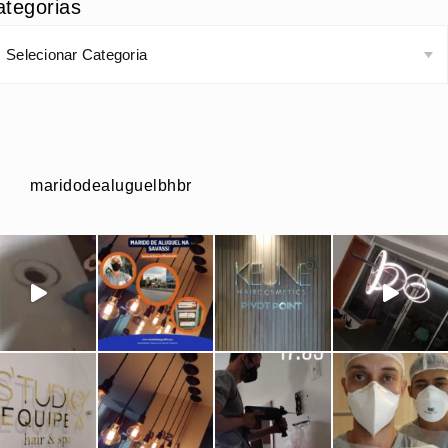
ategorias
maridodealuguelbhbr