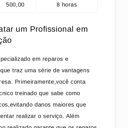
500,00
8 horas
tar um⁢ Profissional⁤ em
ção
specializado em reparos e⁢
ue ⁢traz uma série de vantagens
presa. Primeiramente,você conta
écnico treinado que sabe como
icos,evitando danos maiores‍ que
tentar realizar o serviço. Além
lho realizado ​garante que⁢ os ‌reparos