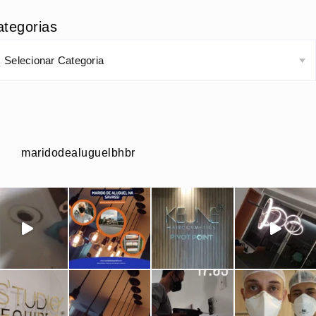
ategorias
maridodealuguelbhbr