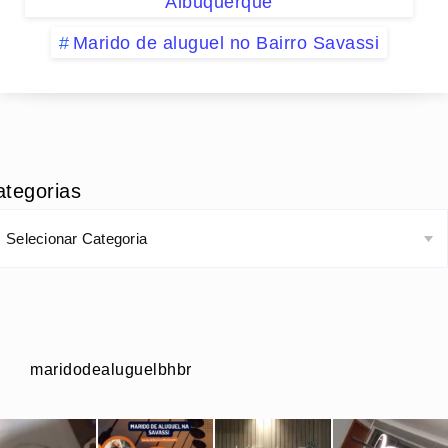
Albuquerque
Marido de aluguel no Bairro Savassi
ategorias
maridodealuguelbhbr