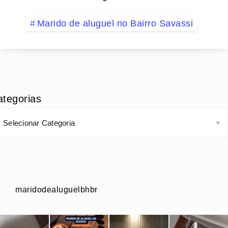
Marido de aluguel no Bairro Savassi
ategorias
maridodealuguelbhbr