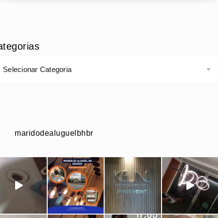
ategorias
maridodealuguelbhbr