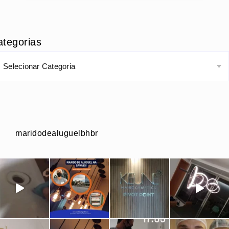
ategorias
maridodealuguelbhbr