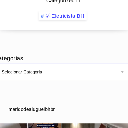
Categorized in:
💡 Eletricista BH
ategorias
maridodealuguelbhbr