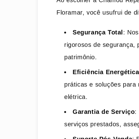
Ao escolher a Chamou Repar
Floramar, você usufrui de d
Segurança Total
: No
rigorosos de segurança, 
patrimônio.
Eficiência Energétic
práticas e soluções para
elétrica.
Garantia de Serviço
:
serviços prestados, asse