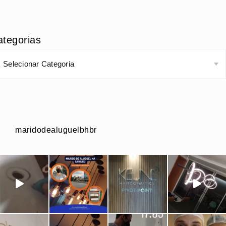
ategorias
maridodealuguelbhbr