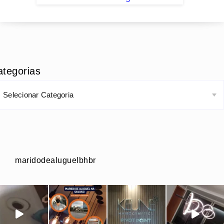
ategorias
maridodealuguelbhbr