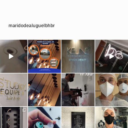
maridodealuguelbhbr