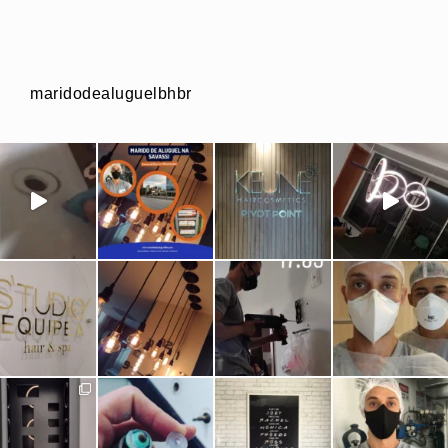
maridodealuguelbhbr