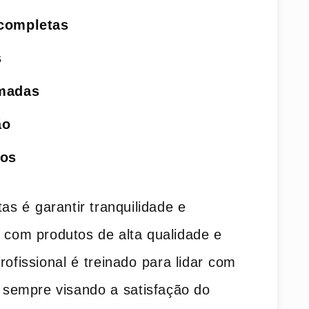
 completas
s
omadas
ão
dos
tas é ⁣garantir tranquilidade e
s com produtos de alta qualidade e
ofissional é⁤ treinado⁤ para lidar ⁣com
⁣ sempre​ visando a ⁤satisfação do⁢