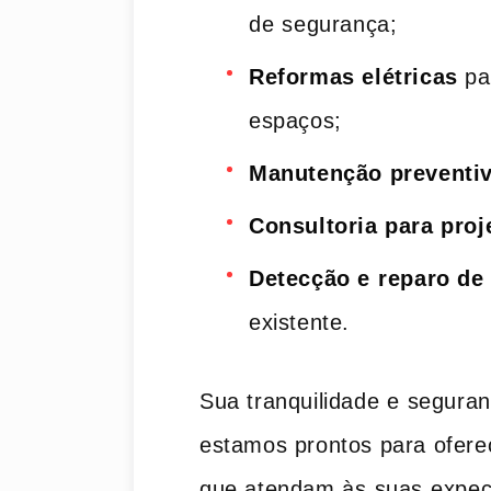
de ⁣segurança;
Reformas‌ elétricas
par
espaços;
Manutenção preventi
Consultoria para proje
Detecção​ e ⁤reparo de
existente.
Sua tranquilidade ⁢e ‍seguran
‌estamos prontos para oferec
que‌ atendam​ às ⁢suas ⁢expec