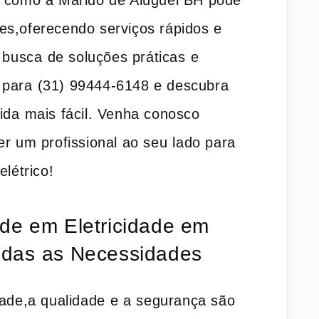
‌ como a Marido de Aluguel‌ BH pode
es,oferecendo serviços rápidos e
busca⁤ de soluções práticas⁢ e​
e para ⁢(31) 99444-6148‌ e descubra‍
da⁤ mais fácil. Venha conosco
r ‍um profissional ao seu⁤ lado para
elétrico!
ade em Eletricidade em
odas ⁣as Necessidades
dade,a qualidade⁤ e a segurança são