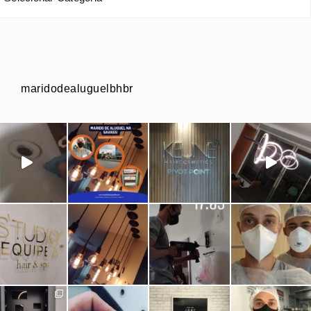
maridodealuguelbhbr