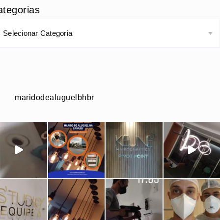
ategorias
maridodealuguelbhbr