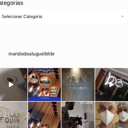
ategorias
maridodealuguelbhbr