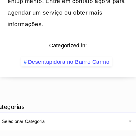
entupimento. Entre em contato agora para
agendar um serviço ou obter mais
informações.
Categorized in:
Desentupidora no Bairro Carmo
ategorias