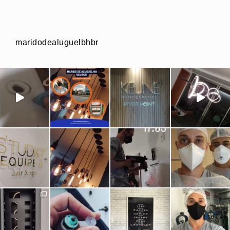
maridodealuguelbhbr