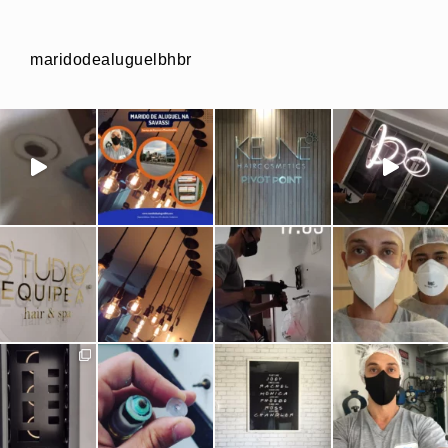
maridodealuguelbhbr