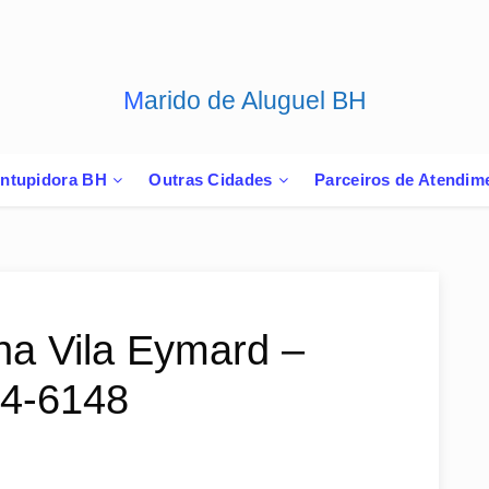
Marido de Aluguel BH
ntupidora BH
Outras Cidades
Parceiros de Atendim
na Vila Eymard –
44-6148