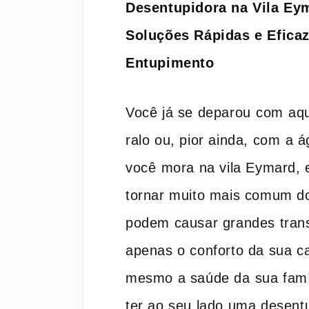
Desentupidora na Vila Eym
Soluções Rápidas e Eficaz
Entupimento
Você já se deparou ⁤com ⁤aq
ralo ou, pior ainda, com ⁢
você ⁢mora‌ na vila Eymard, 
tornar‍ muito mais comum d
podem causar grandes transt
apenas o conforto da sua​ ca
mesmo a saúde da ⁤sua famíl
ter ao ​seu lado uma desent