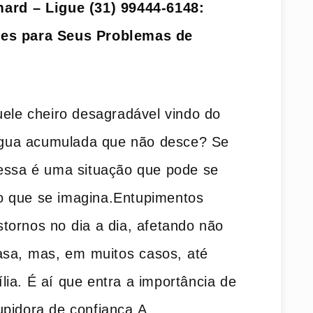
ard⁤ – Ligue (31) 99444-6148:
es para Seus Problemas de⁤
uele cheiro desagradável vindo do
a água acumulada que não desce? Se
essa é uma‍ situação que pode ​se
o que se imagina.Entupimentos⁣
ornos no⁤ dia a dia, afetando não⁤
sa,⁤ mas, em ⁤muitos ⁤casos, ⁤até
ia. É aí que entra a importância de
upidora de confiança.A