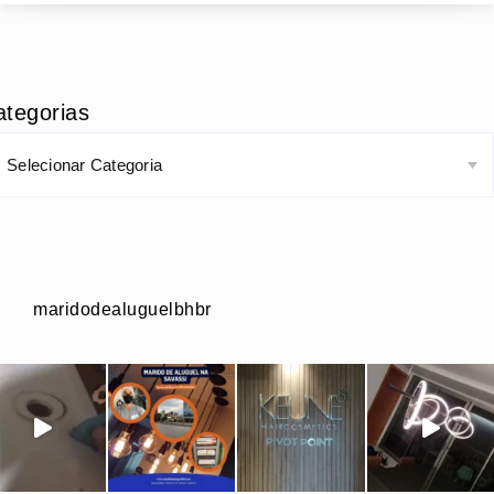
ategorias
maridodealuguelbhbr