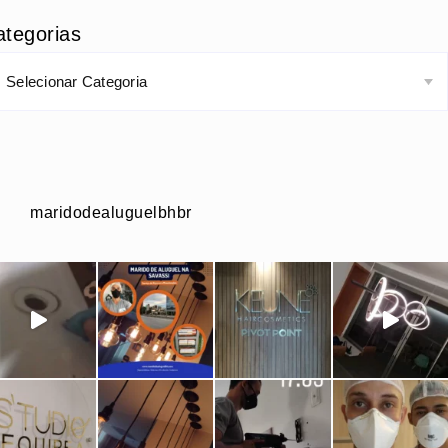
ategorias
maridodealuguelbhbr