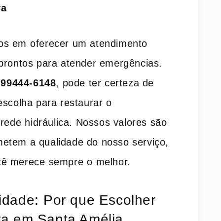
va
os em ⁢oferecer um atendimento
 prontos para atender emergências.
 99444-6148
, pode ter certeza de
escolha para restaurar o
rede ⁤hidráulica. Nossos valores são
etem ​a ‍qualidade do nosso serviço,
ê merece ⁣sempre o ⁢melhor.
dade:⁢ Por que Escolher⁢
a em Santa Amélia