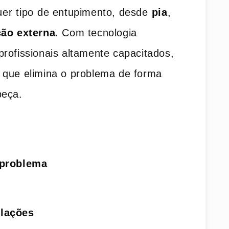
uer⁤ tipo⁣ de entupimento, desde⁤
pia
,
ção externa
. Com tecnologia
rofissionais altamente capacitados,
o que elimina o problema ‍de forma
beça.
 problema
ulações