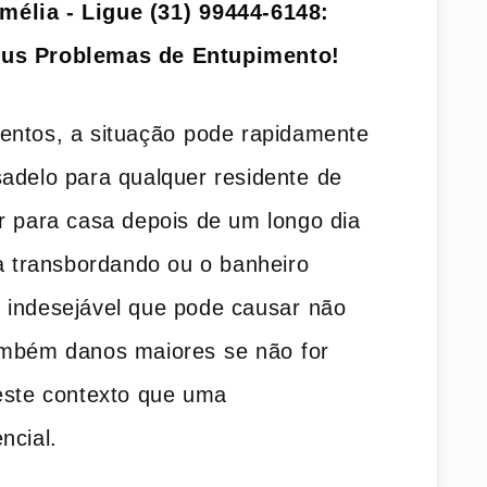
lia ‍- Ligue (31)⁢ 99444-6148:
eus ‌Problemas de Entupimento!
entos, a situação⁢ pode rapidamente
adelo para qualquer residente⁣ de​
r para casa depois de um‌ longo dia
ha transbordando ​ou o banheiro
 indesejável que pode causar⁣ não
mbém danos maiores ⁣se não ⁤for
ste contexto ‍que‍ uma
ncial.