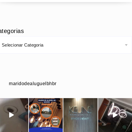
ategorias
maridodealuguelbhbr