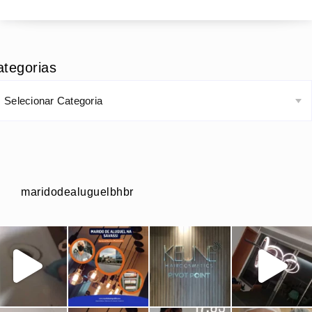
ategorias
maridodealuguelbhbr